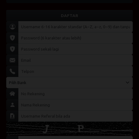
DAFTAR